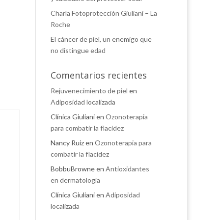
Charla Fotoprotección Giuliani – La
Roche
El cáncer de piel, un enemigo que
no distingue edad
Comentarios recientes
Rejuvenecimiento de piel
en
Adiposidad localizada
Clínica Giuliani
en
Ozonoterapia
para combatir la flacidez
Nancy Ruiz
en
Ozonoterapia para
combatir la flacidez
BobbuBrowne
en
Antioxidantes
en dermatología
Clínica Giuliani
en
Adiposidad
localizada