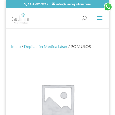
11-4732-9212
info@clinicagiuliani.com
Inicio
/
Depilación Médica Láser
/ POMULOS