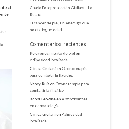
ante el
Charla Fotoprotección Giuliani – La
iente,
Roche
El cáncer de piel, un enemigo que
no distingue edad
bios,
Comentarios recientes
la
Rejuvenecimiento de piel
en
Adiposidad localizada
Clínica Giuliani
en
Ozonoterapia
para combatir la flacidez
Nancy Ruiz
en
Ozonoterapia para
combatir la flacidez
BobbuBrowne
en
Antioxidantes
en dermatología
Clínica Giuliani
en
Adiposidad
localizada