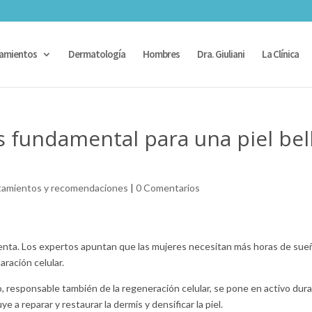
amientos
Dermatología
Hombres
Dra. Giuliani
La Clínica
 fundamental para una piel bel
tamientos y recomendaciones
|
0 Comentarios
uenta. Los expertos apuntan que las mujeres necesitan más horas de sue
ración celular.
, responsable también de la regeneración celular, se pone en activo dur
 a reparar y restaurar la dermis y densificar la piel.