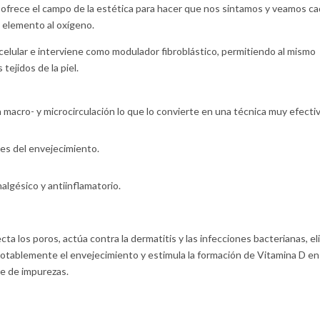
ofrece el campo de la estética para hacer que nos sintamos y veamos ca
 elemento al oxígeno.
celular e interviene como modulador fibroblástico, permitiendo al mismo
 tejidos de la piel.
a macro- y microcirculación lo que lo convierte en una técnica muy efecti
tes del envejecimiento.
lgésico y antiinflamatorio.
cta los poros, actúa contra la dermatitis y las infecciones bacterianas, el
notablemente el envejecimiento y estimula la formación de Vitamina D en 
re de impurezas.