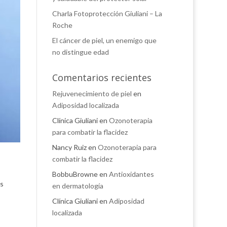
Charla Fotoprotección Giuliani – La
Roche
El cáncer de piel, un enemigo que
no distingue edad
Comentarios recientes
Rejuvenecimiento de piel
en
Adiposidad localizada
Clínica Giuliani
en
Ozonoterapia
para combatir la flacidez
Nancy Ruiz
en
Ozonoterapia para
combatir la flacidez
BobbuBrowne
en
Antioxidantes
os
en dermatología
Clínica Giuliani
en
Adiposidad
localizada