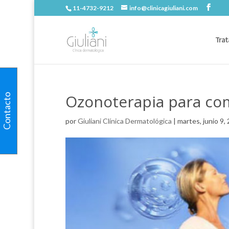
11-4732-9212
info@clinicagiuliani.com
Trat
Ozonoterapia para comb
Contacto
por
Giuliani Clínica Dermatológica
|
martes, junio 9,