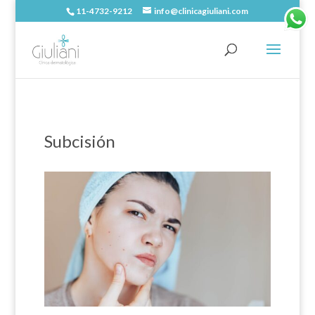
11-4732-9212
info@clinicagiuliani.com
Subcisión