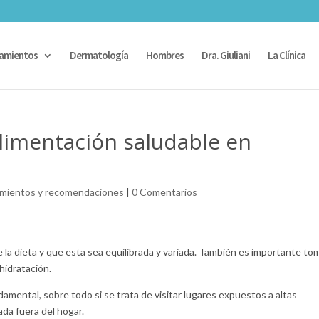
amientos
Dermatología
Hombres
Dra. Giuliani
La Clínica
imentación saludable en
mientos y recomendaciones
|
0 Comentarios
 la dieta y que esta sea equilibrada y variada. También es importante to
hidratación.
amental, sobre todo si se trata de visitar lugares expuestos a altas
da fuera del hogar.