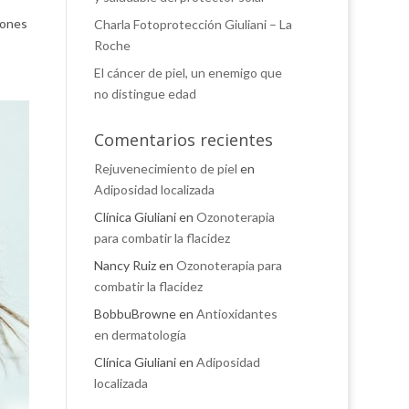
iones
Charla Fotoprotección Giuliani – La
Roche
El cáncer de piel, un enemigo que
no distingue edad
Comentarios recientes
Rejuvenecimiento de piel
en
Adiposidad localizada
Clínica Giuliani
en
Ozonoterapia
para combatir la flacidez
Nancy Ruiz
en
Ozonoterapia para
combatir la flacidez
BobbuBrowne
en
Antioxidantes
en dermatología
Clínica Giuliani
en
Adiposidad
localizada