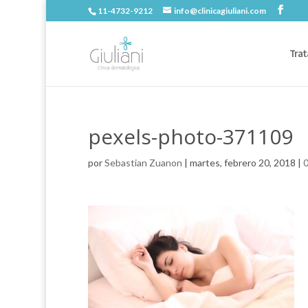
11-4732-9212
info@clinicagiuliani.com
Trat
pexels-photo-371109
por
Sebastian Zuanon
|
martes, febrero 20, 2018
|
0