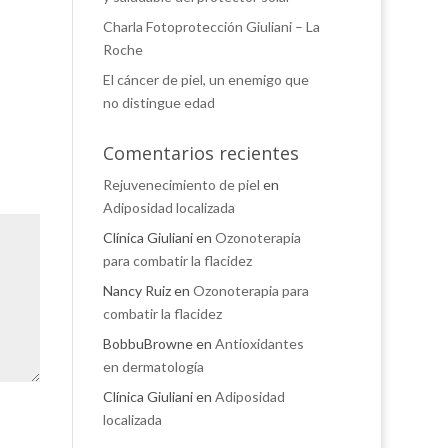
Charla Fotoprotección Giuliani – La
Roche
El cáncer de piel, un enemigo que
no distingue edad
Comentarios recientes
Rejuvenecimiento de piel
en
Adiposidad localizada
Clínica Giuliani
en
Ozonoterapia
para combatir la flacidez
Nancy Ruiz
en
Ozonoterapia para
combatir la flacidez
BobbuBrowne
en
Antioxidantes
en dermatología
Clínica Giuliani
en
Adiposidad
localizada