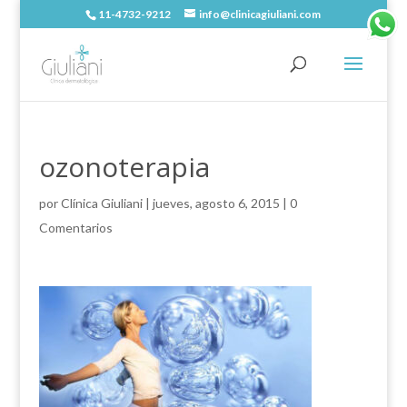
11-4732-9212
info@clinicagiuliani.com
ozonoterapia
por
Clínica Giuliani
|
jueves, agosto 6, 2015
|
0
Comentarios