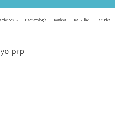
amientos
Dermatología
Hombres
Dra. Giuliani
La Clínica
ayo-prp