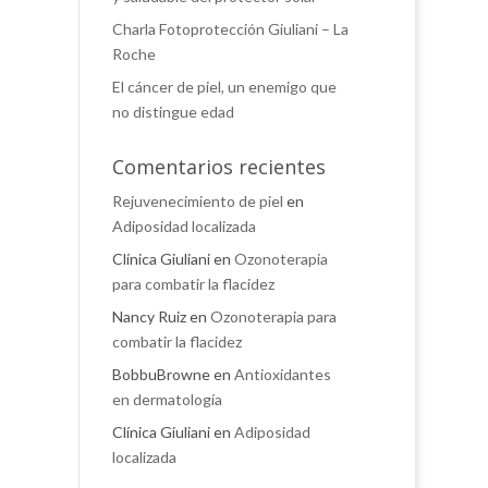
Charla Fotoprotección Giuliani – La
Roche
El cáncer de piel, un enemigo que
no distingue edad
Comentarios recientes
Rejuvenecimiento de piel
en
Adiposidad localizada
Clínica Giuliani
en
Ozonoterapia
para combatir la flacidez
Nancy Ruiz
en
Ozonoterapia para
combatir la flacidez
BobbuBrowne
en
Antioxidantes
en dermatología
Clínica Giuliani
en
Adiposidad
localizada