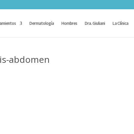
amientos
Dermatología
Hombres
Dra. Giuliani
La Clínica
isis-abdomen