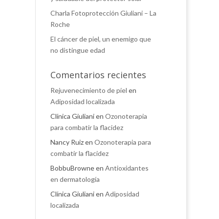
Charla Fotoprotección Giuliani – La
Roche
El cáncer de piel, un enemigo que
no distingue edad
Comentarios recientes
Rejuvenecimiento de piel
en
Adiposidad localizada
Clínica Giuliani
en
Ozonoterapia
para combatir la flacidez
Nancy Ruiz
en
Ozonoterapia para
combatir la flacidez
BobbuBrowne
en
Antioxidantes
en dermatología
Clínica Giuliani
en
Adiposidad
localizada