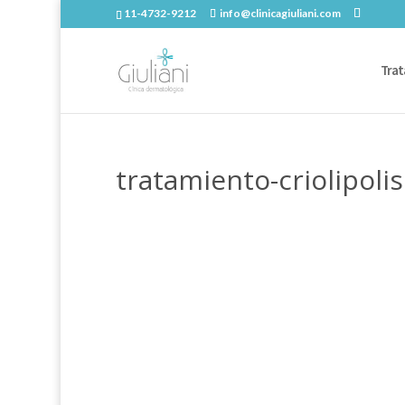
11-4732-9212
info@clinicagiuliani.com
Trat
tratamiento-criolipol