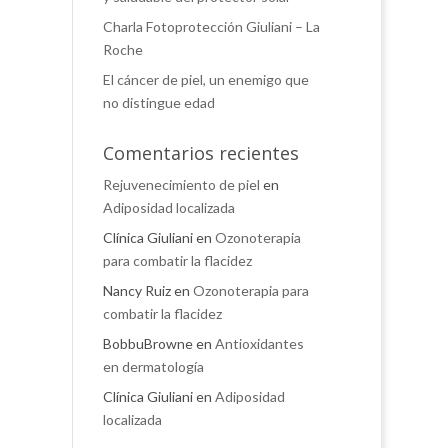
Charla Fotoprotección Giuliani – La
Roche
El cáncer de piel, un enemigo que
no distingue edad
Comentarios recientes
Rejuvenecimiento de piel
en
Adiposidad localizada
Clínica Giuliani
en
Ozonoterapia
para combatir la flacidez
Nancy Ruiz
en
Ozonoterapia para
combatir la flacidez
BobbuBrowne
en
Antioxidantes
en dermatología
Clínica Giuliani
en
Adiposidad
localizada