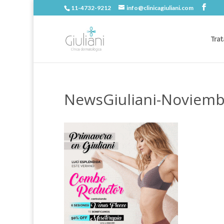
11-4732-9212
info@clinicagiuliani.com
Trat
NewsGiuliani-Noviemb