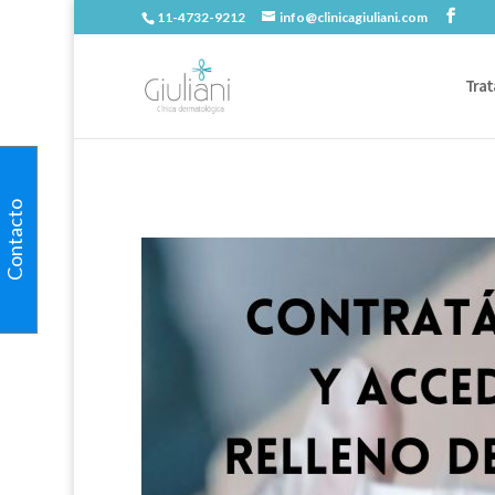
11-4732-9212
info@clinicagiuliani.com
Trat
Contacto