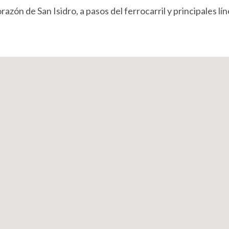
azón de San Isidro, a pasos del ferrocarril y principales lí