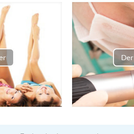
er
Der