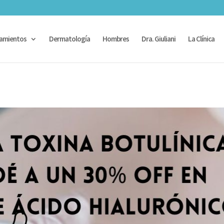
amientos
Dermatología
Hombres
Dra. Giuliani
La Clínica